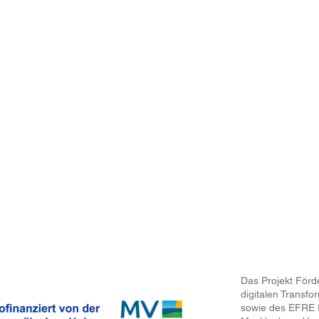
igitalisierung
Digital Fit
Aktiv werden
Projektmanagement
Offene 3D-Werkstatt
Technologie
Posting Power Hour
Vernetzung
Digital Happen
HandsOn Workshops
Gründerstammtisch
VRauen
Vitamin B
Das Projekt Förd
digitalen Transf
sowie des EFRE 