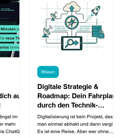
Wissen
Digitale Strategie &
dich auf
Roadmap: Dein Fahrplan
l
durch den Technik-
Dschungel
längst im
Digitalisierung ist kein Projekt, das
er mehr
man einmal abhakt und dann vergisst.
wie ChatGPT
Es ist eine Reise. Aber wer ohne