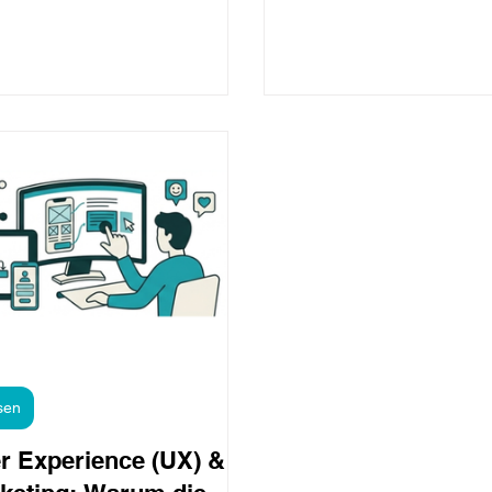
ationszentrums (DIZ)
und Co. für erste Fragen, 
andenburg statt. Unter dem
Antworten oder kleine
 „Less Scroll – More Soul“ gab
Hilfestellungen. Doch oft b
att klassischer Vorträge vor allem
einer eher oberflächlich
che Erfahrungsberichte,
und genau dabei wird ei
snahe Einblicke und einen
Potenzial verschenkt. D
en Wissensaustausch. Ins Leben
KI-Systeme können weit m
en wurde das Festival von Judith
unterstützen bei kreative
 Digitallotsin des DIZ
sparen Zeit, optimieren A
andenburg, die mit dem Format
und eröffnen völlig neue
t eine Plattform für Austausch,
Möglichkeiten für Produkti
ration und neue
Wissensa
sen
r Experience (UX) &