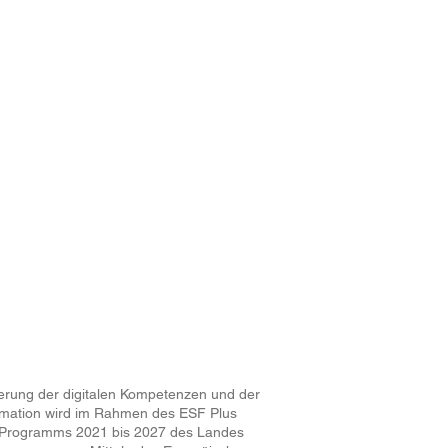
Eventlocation
Wissen
Partnerlocations
Spotlight
Impressum
l
Datenschutz
erung der digitalen Kompetenzen und der
ormation wird im Rahmen des ESF Plus
Programms 2021 bis 2027 des Landes