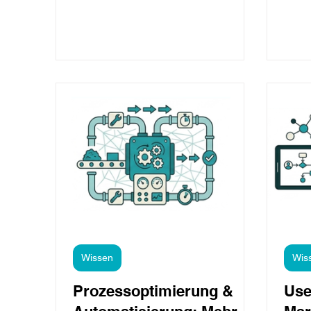
Innov
anwenden. Genau darum ging es
Neubr
beim Physiktag des MakerPorts.
Motto
Insgesamt 75 Schülerinnen und
es st
Schüler der achten Klassen
ehrli
schlüpften in die Rolle von
praxi
Fahrzeugingenieurinnen und
offen
Fahrzeugingenieuren. In kleinen
geruf
Teams entwickelten sie eigene
Kenk,
Rennfahrzeuge, testeten
Neubr
verschiedene Konstruktionen und
erneu
Inspi
Wissen
Wis
Prozessoptimierung &
Use