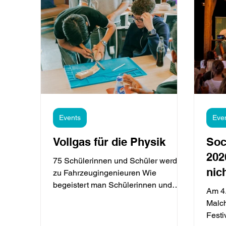
Events
Eve
Vollgas für die Physik
Soc
202
75 Schülerinnen und Schüler werden
nich
zu Fahrzeugingenieuren Wie
begeistert man Schülerinnen und
Am 4.
Schüler für Physik? Indem sie
Malch
Naturgesetze nicht nur im Unterricht
Festi
kennenlernen, sondern selbst