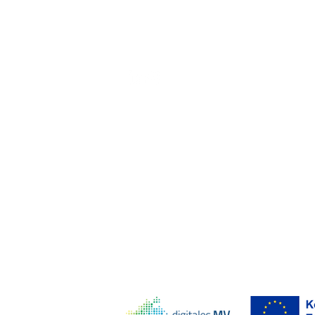
D
info@makerport.de
© 2026 MakerPort Stralsund. Alle Rechte vorbehalten.