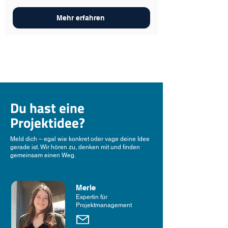
Mehr erfahren
Du hast eine
Projektidee?
Meld dich – egal wie konkret oder vage deine Idee
gerade ist. Wir hören zu, denken mit und finden
gemeinsam einen Weg.
Merle
Expertin für
Projektmanagement