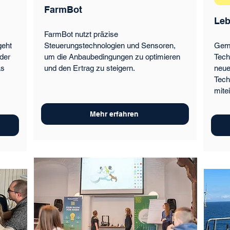
FarmBot
Leb
FarmBot nutzt präzise
geht
Steuerungstechnologien und Sensoren,
Geme
 der
um die Anbaubedingungen zu optimieren
Tech
as
und den Ertrag zu steigern.
neue
Tech
mite
Mehr erfahren