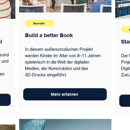
Beendet
Build a better Book
l
Sta
In diesem außerschulischen Projekt
lsund
werden Kinder im Alter von 8–11 Jahren
Der 
e und
spielerisch in die Welt der digitalen
Proj
Medien, der Konstruktion und des
Digi
ten
3D‑Drucks eingeführt.
Zuku
Mehr erfahren