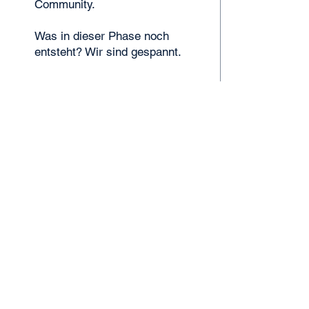
Community.
Was in dieser Phase noch
entsteht? Wir sind gespannt.
MakerPORT Stralsund
Wasserstraße 68
18439 Stralsund
info@makerport.de