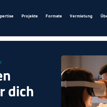
pertise
Projekte
Formate
Vermietung
Üb
d
en
r dich