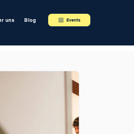
er uns
Blog
Events