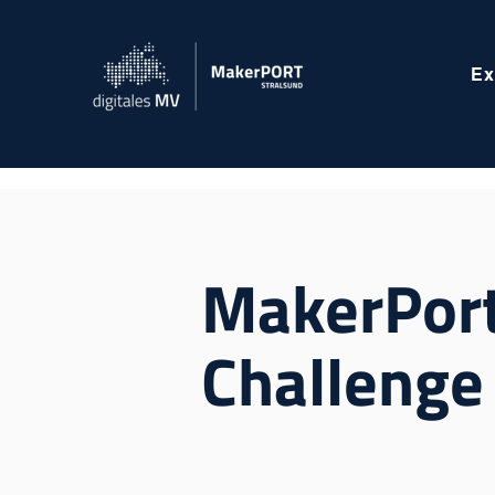
Ex
MakerPort
Challenge