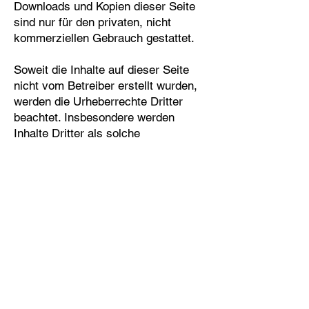
Downloads und Kopien dieser Seite
sind nur für den privaten, nicht
kommerziellen Gebrauch gestattet.
Soweit die Inhalte auf dieser Seite
nicht vom Betreiber erstellt wurden,
werden die Urheberrechte Dritter
beachtet. Insbesondere werden
Inhalte Dritter als solche
gekennzeichnet. Sollten Sie trotzdem
auf eine Urheberrechtsverletzung
aufmerksam werden, bitten wir um
einen entsprechenden Hinweis. Bei
Bekanntwerden von
Rechtsverletzungen werden wir
derartige Inhalte umgehend
entfernen.