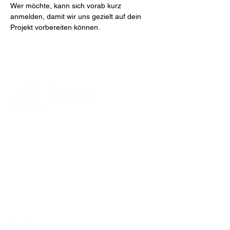
Wer möchte, kann sich vorab kurz 
anmelden, damit wir uns gezielt auf dein 
Projekt vorbereiten können.
MakerPORT Stralsund
Wasserstraße 68
18439 Stralsund
info@makerport.de