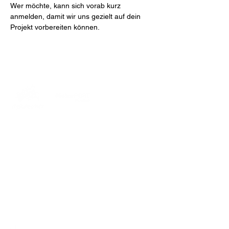
Wer möchte, kann sich vorab kurz 
anmelden, damit wir uns gezielt auf dein 
Projekt vorbereiten können.
MakerPORT Stralsund
Wasserstraße 68
18439 Stralsund
info@makerport.de