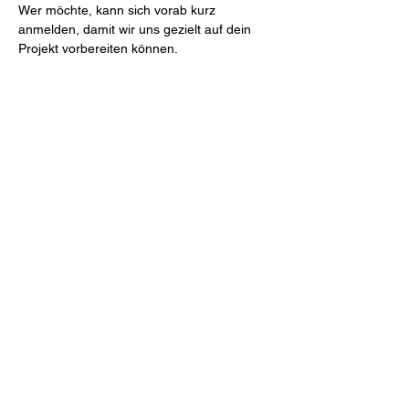
Wer möchte, kann sich vorab kurz 
anmelden, damit wir uns gezielt auf dein 
Projekt vorbereiten können.
MakerPORT Stralsund
Wasserstraße 68
18439 Stralsund
info@makerport.de