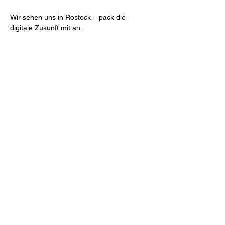
Wir sehen uns in Rostock – pack die 
digitale Zukunft mit an.
MakerPORT Stralsund
Wasserstraße 68
18439 Stralsund
info@makerport.de