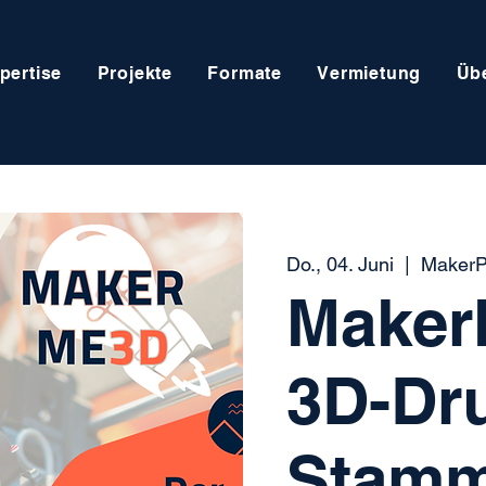
pertise
Projekte
Formate
Vermietung
Üb
Do., 04. Juni
  |  
MakerP
Maker
3D-Dr
Stamm