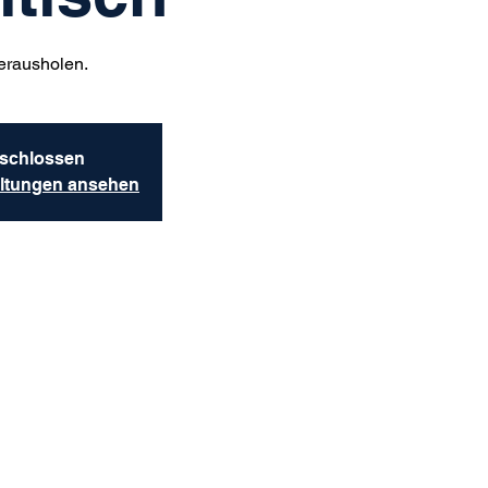
erausholen.
schlossen
altungen ansehen