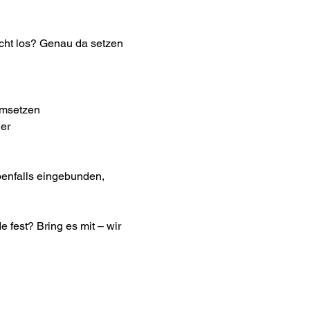
icht los? Genau da setzen 
umsetzen
wer
enfalls eingebunden, 
 fest? Bring es mit – wir 