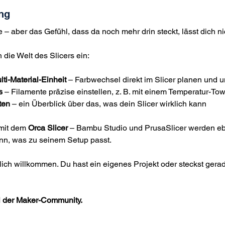
ng
 – aber das Gefühl, dass da noch mehr drin steckt, lässt dich n
n die Welt des Slicers ein:
ti-Material-Einheit
 – Farbwechsel direkt im Slicer planen und 
s
 – Filamente präzise einstellen, z. B. mit einem Temperatur-To
ten
 – ein Überblick über das, was dein Slicer wirklich kann
mit dem 
Orca Slicer
 – Bambu Studio und PrusaSlicer werden eb
nn, was zu seinem Setup passt.
ich willkommen. Du hast ein eigenes Projekt oder steckst gerade
l der Maker-Community.