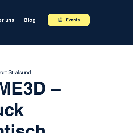
er uns
Blog
Events
ort Stralsund
ME3D –
uck
tisch