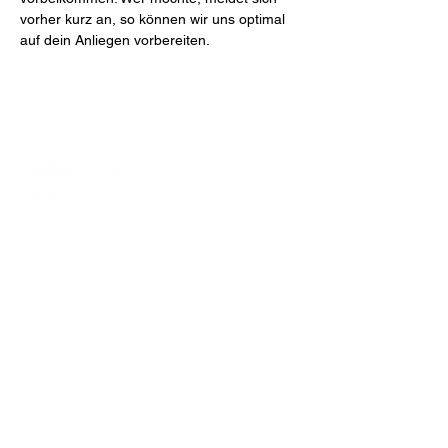
vorher kurz an, so können wir uns optimal 
auf dein Anliegen vorbereiten.
MakerPORT Stralsund
Wasserstraße 68
18439 Stralsund
info@makerport.de