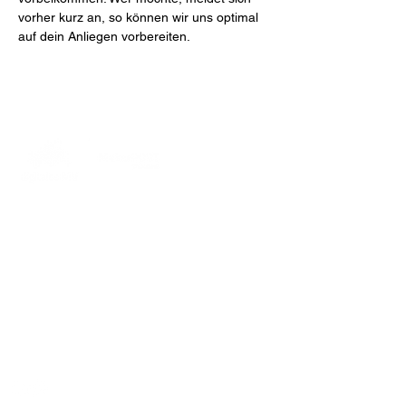
vorher kurz an, so können wir uns optimal 
auf dein Anliegen vorbereiten.
MakerPORT Stralsund
Wasserstraße 68
18439 Stralsund
info@makerport.de