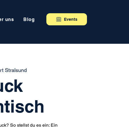
er uns
Blog
Events
t Stralsund
uck
tisch
k? So stellst du es ein: Ein