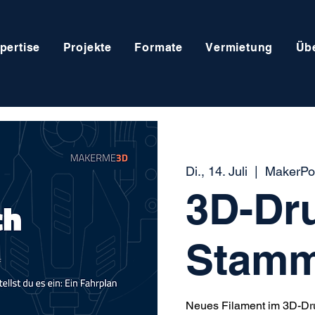
pertise
Projekte
Formate
Vermietung
Üb
Di., 14. Juli
  |  
MakerPor
3D-Dr
Stamm
Neues Filament im 3D-Druc