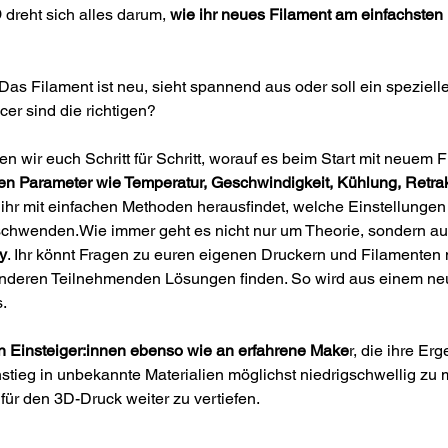
D
 dreht sich alles darum, 
wie ihr neues Filament am einfachsten 
as Filament ist neu, sieht spannend aus oder soll ein spezielle
cer sind die richtigen?
en wir euch Schritt für Schritt, worauf es beim Start mit neuem 
ten Parameter wie Temperatur, Geschwindigkeit, Kühlung, Retra
ihr mit einfachen Methoden herausfindet, welche Einstellungen 
erschwenden.Wie immer geht es nicht nur um Theorie, sondern a
y
. Ihr könnt Fragen zu euren eigenen Druckern und Filamenten 
nderen Teilnehmenden Lösungen finden. So wird aus einem neu
.
 an Einsteiger:innen ebenso wie an erfahrene Make
r, die ihre Er
instieg in unbekannte Materialien möglichst niedrigschwellig zu 
für den 3D-Druck weiter zu vertiefen.