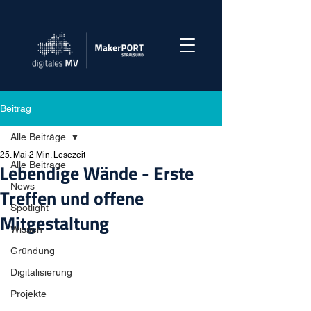
Beitrag
Alle Beiträge
25. Mai
2 Min. Lesezeit
Alle Beiträge
Lebendige Wände - Erste
News
Treffen und offene
Spotlight
Mitgestaltung
Wissen
Gründung
Digitalisierung
Projekte