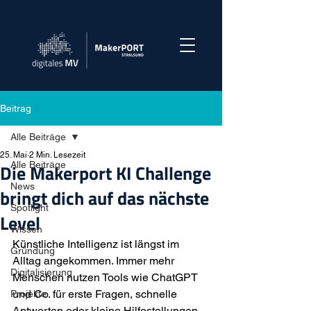
Beitrag
Alle Beiträge
25. Mai
2 Min. Lesezeit
Alle Beiträge
Die Makerport KI Challenge
News
bringt dich auf das nächste
Spotlight
Level
Wissen
Künstliche Intelligenz ist längst im 
Gründung
Alltag angekommen. Immer mehr 
Digitalisierung
Menschen nutzen Tools wie ChatGPT 
und Co. für erste Fragen, schnelle 
Projekte
Antworten oder kleine Hilfestellungen. 