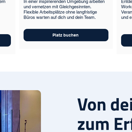
dem
In einer inspirierenden Umgebung arbeiten
Entd
und vernetzen mit Gleichgesinnten.
Works
Flexible Arbeitsplätze ohne langfristige
Veran
Büros warten auf dich und dein Team.
und e
Platz buchen
Von de
zum Er