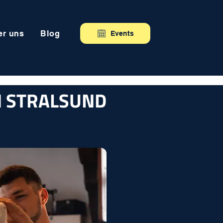
er uns
Blog
Events
N STRALSUND