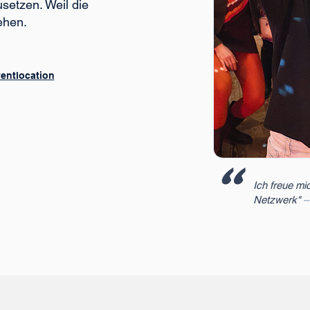
usetzen. Weil die
ehen.
entlocation
"
Ich freue mi
Netzwerk"
–