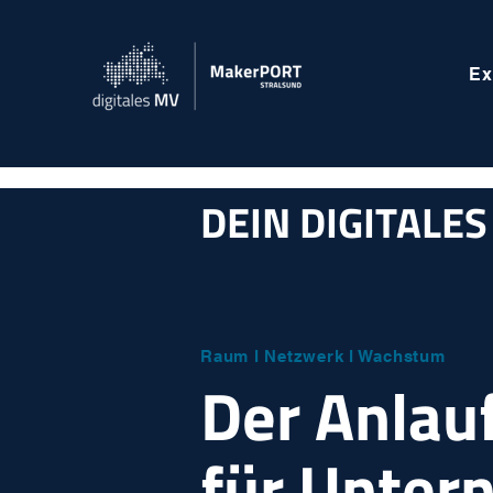
Ex
DEIN DIGITALE
Raum l Netzwerk l Wachstum
Der Anlau
für Unte